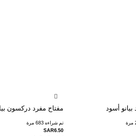
بيانو أسود
مفتاح مفرد دركسون بيا
تم شراءه 683 مرة
SAR
6.50