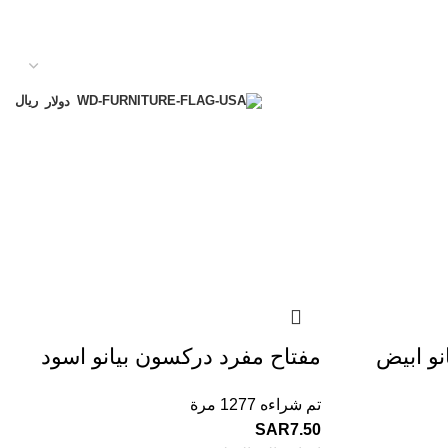
ريال
دولار
نو ابيض
مفتاح مفرد دركسون بيانو اسود
تم شراءه 1277 مرة
SAR
7.50