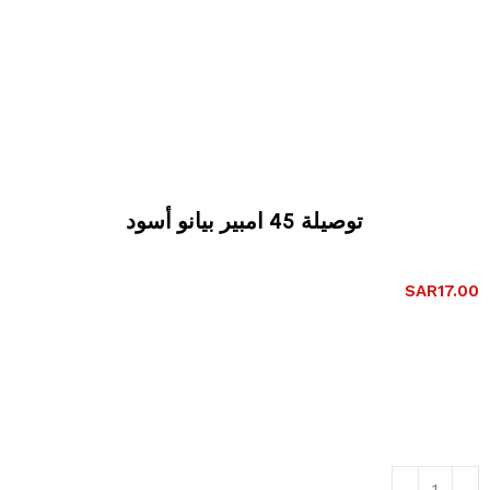
توصيلة 45 امبير بيانو أسود
SAR
17.00