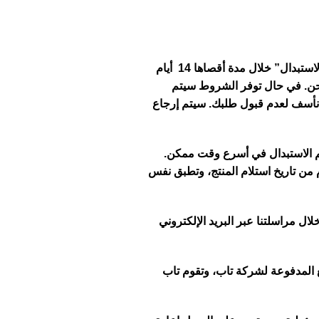
عميلنا العزيز.. لضمان أفضل نتيجة في عملية البيع يرجى قراءة سياستنا بعناية والتي نأمل أن تكون مرضية وناجحة:يسعدنا قبول طلبات “الاستبدال” خلال مدة أقصاها 14 أيام
 سيتم استلام المنتج للفحص والرد على طلبك خلال مدة 3 أيام من تاريخ الشحن. في حال توفر الشروط سيتم
ننا نأسف لعدم قبول طلبك. سيتم إرجاع
 الاستبدال في أسرع وقت ممكن.
فر نفس المنتج، سيتم التواصل معك لعرض منتج بديل أو استرداد قيمة المنتج. 2- طلبات الإرجاع خلال مدة لا تتجاوز 3 أيام من تاريخ استلام المنتج، وتطبق نفس
 مراسلتنا عبر البريد الإلكتروني
غ المدفوعة لشركة تاب، وتقوم تاب