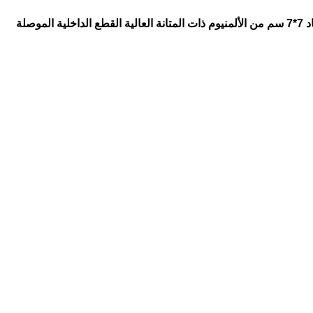
غطا تسكيرة ليدو LEDO اسود الإطار الخارجي بأبعاد 8.6*8.6 سم من البلاستيك ذات جودة عالية ضد الاحتراق . اطار الثبيت بالحائط بأبعاد 7*7 سم من الألمنيوم ذات المتانة العالية القطع الداخلية الموصلة