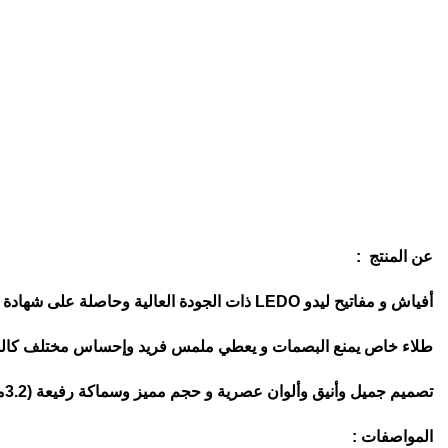
عن المنتج :
أفياش و مفاتيح ليدو LEDO ذات الجودة العالية وحاصلة على شهادة الهيئة السعودية للمواصفات و المقاييس
طلاء خاص يمنع البصمات و يعطي ملمس فريد وإحساس مختلف كال
تصميم جميل وأنيق وألوان عصرية و حجم مميز وسماكة رفيعة (3.2ملم) لتضفي لمسة من الرقي و الأصالة
المواصفات :