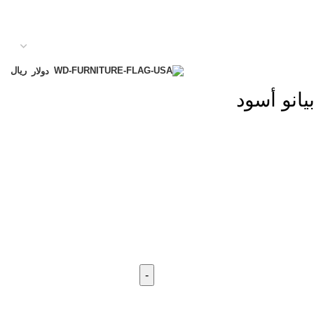
ريال
دولار
انو أسود