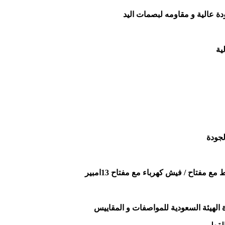
دة عالية و مقاومه لبصمات اليد
ية
لجودة
فتاح / فيش كهرباء مع مفتاح 13امبير