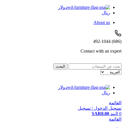
دولار
ريال
About us
(686) 492-1044
Contact with an expert
البحث
دولار
ريال
القائمة
تسجيل الدخول / تسجيل
0
البند
0.00
SAR
القائمة