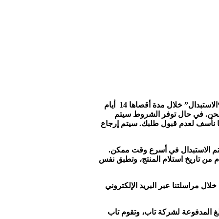
عميلنا العزيز.. لضمان أفضل نتيجة في عملية البيع يرجى قراءة سياستنا بعناية والتي نأمل أن تكون مرضية وناجحة:يسعدنا قبول طلبات “الاستبدال” خلال مدة أقصاها 14 أيام
ية. سيتم استلام المنتج للفحص والرد على طلبك خلال مدة 3 أيام من تاريخ الشحن. في حال توفر الشروط سيتم
إننا نأسف لعدم قبول طلبك. سيتم إرجاع
م الاستبدال في أسرع وقت ممكن.
م توفر نفس المنتج، سيتم التواصل معك لعرض منتج بديل أو استرداد قيمة المنتج. 2- طلبات الإرجاع خلال مدة لا تتجاوز 3 أيام من تاريخ استلام المنتج، وتطبق نفس
ل مراسلتنا عبر البريد الإلكتروني
لغ المدفوعة لشركة تاب، وتقوم تاب