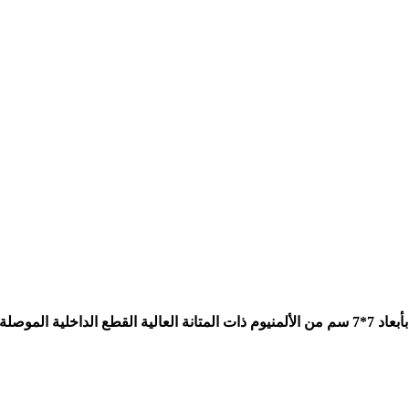
فيش مع مفتاح ليدو LEDO أسود الإطار الخارجي بأبعاد 8.6*8.6 سم من البلاستيك ذات جودة عالية ضد الاحتراق . اطار الثبيت بالحائط بأبعاد 7*7 سم من الألمنيوم ذات المتانة العالية القطع الداخلية الموصلة