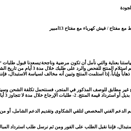
لجودة
فتاح / فيش كهرباء مع مفتاح 13امبير
من تاريخ الشراء، بشرط أن يكون المنتج بنفس حالته الأصل
اباً وإياباً. إذا استلمت المنتج وتبين أنه مخالف لسياسة الاستبدال، ف
نتج غير مطابق للوصف المذكور في المتجر، فسنتحمل
تكلفة الشحن وسيت
وفي حالة عد
الدعم الفني المخصص لتلقي الشكاوى وتقديم الدعم الشامل، أو من خلا
استبدال، فإننا نقبل الطلب على الفور ومن ثم نرسل طلب استرداد المبا