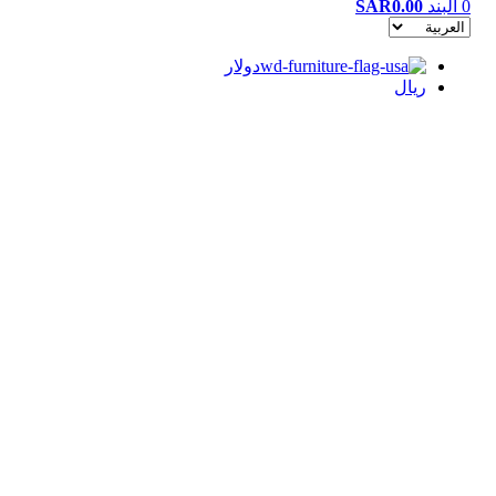
0
البند
0.00
SAR
دولار
ريال