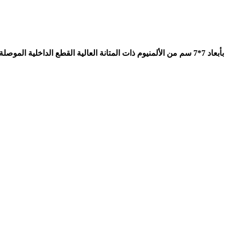
فيش مع مفتاح ليدو LEDO ابيض الإطار الخارجي بأبعاد 8.6*8.6 سم من البلاستيك ذات جودة عالية ضد الاحتراق . اطار الثبيت بالحائط بأبعاد 7*7 سم من الألمنيوم ذات المتانة العالية القطع الداخلية الموصلة