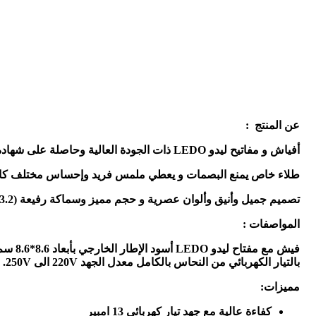
عن المنتج :
أفياش و مفاتيح ليدو LEDO ذات الجودة العالية وحاصلة على شهادة الهيئة السعودية للمواصفات و المقاييس
طلاء خاص يمنع البصمات و يعطي ملمس فريد وإحساس مختلف كا
تصميم جميل وأنيق وألوان عصرية و حجم مميز وسماكة رفيعة (3.2ملم) لتضفي لمسة من الرقي و الأصالة
المواصفات :
بالتيار الكهربائي من النحاس بالكامل معدل الجهد 220V الى 250V.
مميزات:
كفاءة عالية مع جهد تيار كهربائي 13 امبير