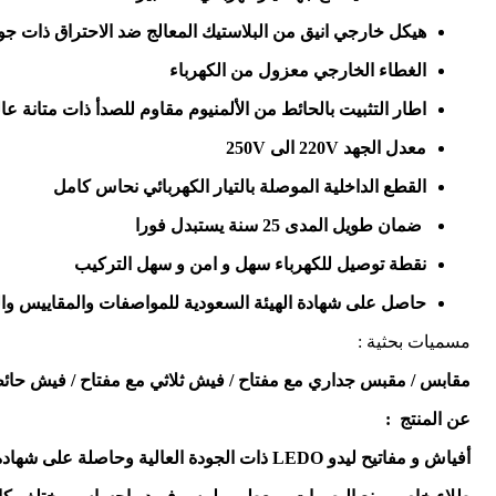
هيكل خارجي انيق من البلاستيك المعالج ضد الاحتراق ذات جو
الغطاء الخارجي معزول من الكهرباء
اطار التثبيت بالحائط من الألمنيوم مقاوم للصدأ ذات متانة عال
معدل الجهد 220V الى 250V
القطع الداخلية الموصلة بالتيار الكهربائي نحاس كامل
ضمان طويل المدى 25 سنة يستبدل فورا
نقطة توصيل للكهرباء سهل و امن و سهل التركيب
حاصل على شهادة الهيئة السعودية للمواصفات والمقاييس وا
مسميات بحثية :
مقابس / مقبس جداري مع مفتاح / فيش ثلاثي مع مفتاح / فيش حائط مع م
عن المنتج :
أفياش و مفاتيح ليدو LEDO ذات الجودة العالية وحاصلة على شهادة الهيئة السعودية للمواصفات و المقاييس