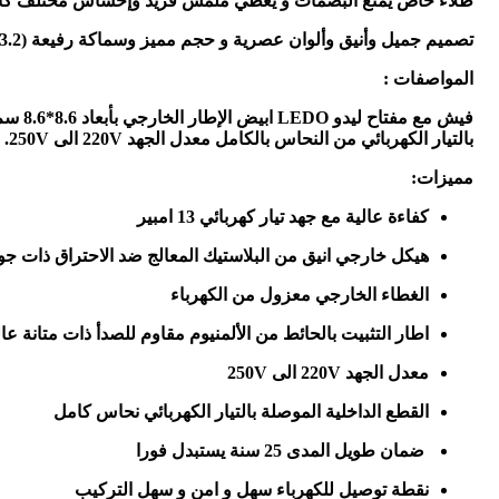
طلاء خاص يمنع البصمات و يعطي ملمس فريد وإحساس مختلف كا
تصميم جميل وأنيق وألوان عصرية و حجم مميز وسماكة رفيعة (3.2ملم) لتضفي لمسة من الرقي و الأصالة
المواصفات :
بالتيار الكهربائي من النحاس بالكامل معدل الجهد 220V الى 250V.
مميزات:
كفاءة عالية مع جهد تيار كهربائي 13 امبير
هيكل خارجي انيق من البلاستيك المعالج ضد الاحتراق ذات جو
الغطاء الخارجي معزول من الكهرباء
اطار التثبيت بالحائط من الألمنيوم مقاوم للصدأ ذات متانة عال
معدل الجهد 220V الى 250V
القطع الداخلية الموصلة بالتيار الكهربائي نحاس كامل
ضمان طويل المدى 25 سنة يستبدل فورا
نقطة توصيل للكهرباء سهل و امن و سهل التركيب