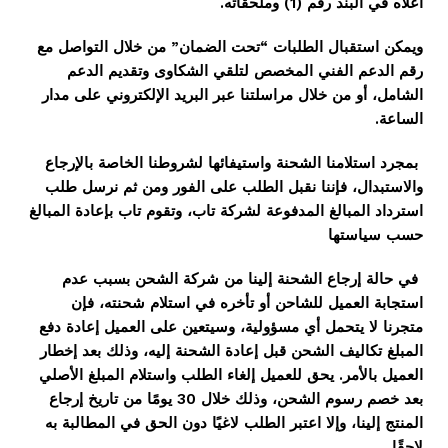
أعلاه في البند رقم (1) وملحقاته.
ويمكن استقبال الطلبات “تحت الضمان” من خلال التواصل مع
رقم الدعم الفني المخصص لتلقي الشكاوى وتقديم الدعم
الشامل، أو من خلال مراسلتنا عبر البريد الإلكتروني على مدار
الساعة.
بمجرد استلامنا الشحنة واستيفائها لشروطنا الخاصة بالإرجاع
والاستبدال، فإننا نقبل الطلب على الفور ومن ثم نرسل طلب
استرداد المبالغ المدفوعة لشركة تاب، وتقوم تاب بإعادة المبالغ
حسب سياستها
في حالة إرجاع الشحنة إلينا من شركة الشحن بسبب عدم
استجابة العميل للشاحن أو تأخره في استلام شحنته، فإن
متجرنا
لا يتحمل أي مسؤولية، وسيتعين على العميل إعادة دفع
المبلغ تكاليف الشحن قبل إعادة الشحنة إليه، وذلك بعد إخطار
العميل بالأمر. يحق للعميل إلغاء الطلب واستلام المبلغ الأصلي
بعد خصم رسوم الشحن، وذلك خلال 30 يومًا من تاريخ إرجاع
المنتج إلينا، وإلا اعتبر الطلب لاغيًا دون الحق في المطالبة به
لاحقًا.