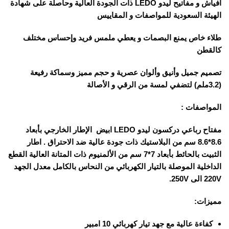
أفياش و مفاتيح ليدو LEDO ذات الجودة العالية وحاصلة على شهادة
الهيئة السعودية للمواصفات و المقاييس
طلاء خاص يمنع البصمات و يعطي ملمس فريد وإحساس مختلف
كالقطن
تصميم جميل وأنيق وألوان عصرية و حجم مميز وسماكة رفيعة
(3.2ملم) لتضفي لمسة من الرقي و الأصالة
المواصفات :
مفتاح رباعي دركسون ليدو LEDO ابيض الإطار الخارجي بأبعاد
8.6*8.6 سم من البلاستيك ذات جودة عالية ضد الاحتراق . اطار
الثبيت بالحائط بأبعاد 7*7 سم من الألمنيوم ذات المتانة العالية القطع
الداخلية الموصلة بالتيار الكهربائي من النحاس بالكامل معدل الجهد
220V الى 250V.
مميزات:
كفاءة عالية مع جهد تيار كهربائي 10 امبير